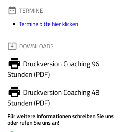
date_range
TERMINE
Termine bitte hier klicken
system_update_alt
DOWNLOADS
print
Druckversion Coaching 96
Stunden (PDF)
print
Druckversion Coaching 48
Stunden (PDF)
Für weitere Informationen schreiben Sie uns
oder rufen Sie uns an!