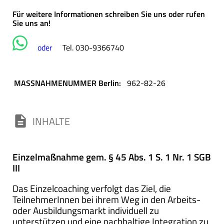
Für weitere Informationen schreiben Sie uns oder rufen
Sie uns an!
oder
Tel. 030-9366740
MASSNAHMENUMMER Berlin:
962-82-26
description
INHALTE
Einzelmaßnahme gem. § 45 Abs. 1 S. 1 Nr. 1 SGB
III
Das Einzelcoaching verfolgt das Ziel, die
TeilnehmerInnen bei ihrem Weg in den Arbeits-
oder Ausbildungsmarkt individuell zu
unterstützen und eine nachhaltige Integration zu