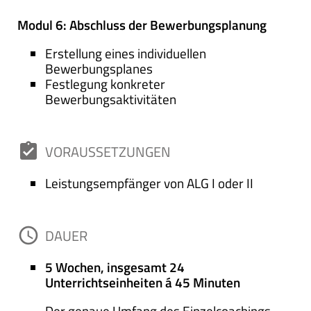
Modul 6: Abschluss der Bewerbungsplanung
Erstellung eines individuellen
Bewerbungsplanes
Festlegung konkreter
Bewerbungsaktivitäten
assignment_turned_in
VORAUSSETZUNGEN
Leistungsempfänger von ALG I oder II
access_time
DAUER
5 Wochen, insgesamt 24
Unterrichtseinheiten á 45 Minuten
Der genaue Umfang des Einzelcoachings